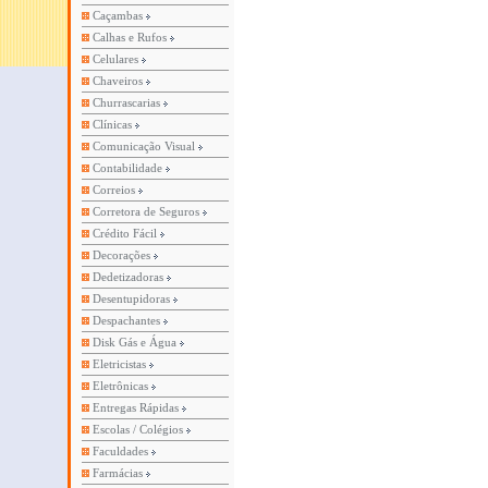
Caçambas
Calhas e Rufos
Celulares
Chaveiros
Churrascarias
Clínicas
Comunicação Visual
Contabilidade
Correios
Corretora de Seguros
Crédito Fácil
Decorações
Dedetizadoras
Desentupidoras
Despachantes
Disk Gás e Água
Eletricistas
Eletrônicas
Entregas Rápidas
Escolas / Colégios
Faculdades
Farmácias