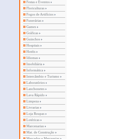
Festas e Eventos
Floriculturas
Fogos de Artifícios
Funerárias
Games
Gráficas
Guinchos
Hospitais
Hotéis
Idiomas
Imobiliária
Informática
Intercâmbio e Turismo
Laboratórios
Lanchonetes
Lava Rápido
Limpeza
Livrarias
Loja Roupas
Lotéricas
Marcenarias
Mat. de Construção
Mercados e Mercearias