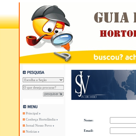
Principal
Conheça Hortolândia
Nome:
Jornal Nosso Povo
Email:
Notícias