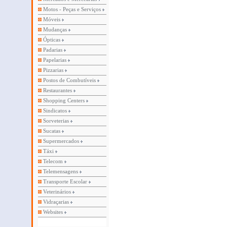
Motos - Peças e Serviços
Móveis
Mudanças
Ópticas
Padarias
Papelarias
Pizzarias
Postos de Combutíveis
Restaurantes
Shopping Centers
Sindicatos
Sorveterias
Sucatas
Supermercados
Táxi
Telecom
Telemensagens
Transporte Escolar
Veterinários
Vidraçarias
Websites