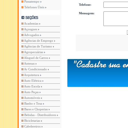
Passatempo
Telefone:
Telefones Úteis
Mensagem:
Academias
Açougues
Advogados
Agências de Emprego
Agências de Turismo
Agropecuárias
Aluguel de Carros
Antenas
Ar Condicionado
Arquitetura
Auto Elétrica
Auto Escola
Auto Peças
Automóveis
Banho e Tosa
Bares e Choperias
Bebidas - Distribuidores
Bicicletarias
Cabelereiros