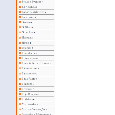
Festas e Eventos
Floriculturas
Fogos de Artifícios
Funerárias
Games
Gráficas
Guinchos
Hospitais
Hotéis
Idiomas
Imobiliária
Informática
Intercâmbio e Turismo
Laboratórios
Lanchonetes
Lava Rápido
Limpeza
Livrarias
Loja Roupas
Lotéricas
Marcenarias
Mat. de Construção
Mercados e Mercearias