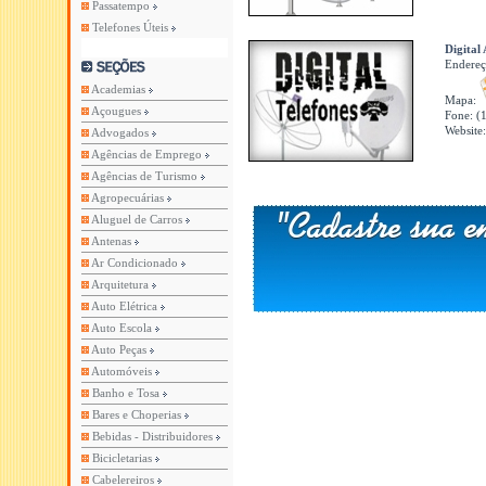
Passatempo
Telefones Úteis
Digital
Endere
Academias
Mapa:
Açougues
Fone: (
Website
Advogados
Agências de Emprego
Agências de Turismo
Agropecuárias
Aluguel de Carros
Antenas
Ar Condicionado
Arquitetura
Auto Elétrica
Auto Escola
Auto Peças
Automóveis
Banho e Tosa
Bares e Choperias
Bebidas - Distribuidores
Bicicletarias
Cabelereiros