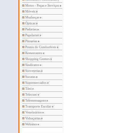
Motos - Peças e Serviços
Móveis
Mudanças
Ópticas
Padarias
Papelarias
Pizzarias
Postos de Combutíveis
Restaurantes
Shopping Centers
Sindicatos
Sorveterias
Sucatas
Supermercados
Táxi
Telecom
Telemensagens
Transporte Escolar
Veterinários
Vidraçarias
Websites