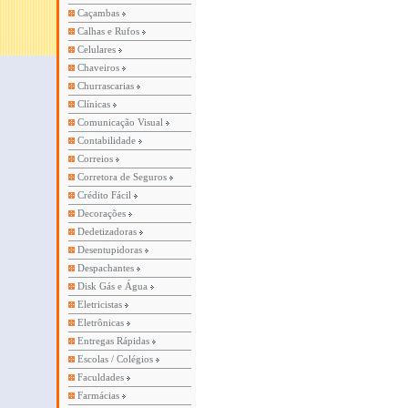
Caçambas
Calhas e Rufos
Celulares
Chaveiros
Churrascarias
Clínicas
Comunicação Visual
Contabilidade
Correios
Corretora de Seguros
Crédito Fácil
Decorações
Dedetizadoras
Desentupidoras
Despachantes
Disk Gás e Água
Eletricistas
Eletrônicas
Entregas Rápidas
Escolas / Colégios
Faculdades
Farmácias