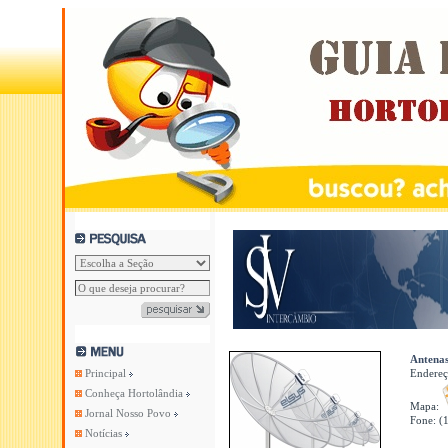
Antena
Principal
Endere
Conheça Hortolândia
Mapa:
Jornal Nosso Povo
Fone: (
Notícias