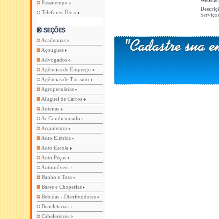
Website
Passatempo
Descriç
Telefones Úteis
Serviços
Academias
Açougues
Advogados
Agências de Emprego
Agências de Turismo
Agropecuárias
Aluguel de Carros
Antenas
Ar Condicionado
Arquitetura
Auto Elétrica
Auto Escola
Auto Peças
Automóveis
Banho e Tosa
Bares e Choperias
Bebidas - Distribuidores
Bicicletarias
Cabelereiros