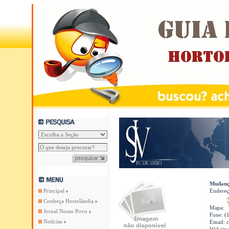
Mudanç
Principal
Endere
Conheça Hortolândia
Mapa:
Jornal Nosso Povo
Fone: (
Notícias
Email: