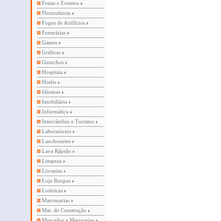
Festas e Eventos
Floriculturas
Fogos de Artifícios
Funerárias
Games
Gráficas
Guinchos
Hospitais
Hotéis
Idiomas
Imobiliária
Informática
Intercâmbio e Turismo
Laboratórios
Lanchonetes
Lava Rápido
Limpeza
Livrarias
Loja Roupas
Lotéricas
Marcenarias
Mat. de Construção
Mercados e Mercearias