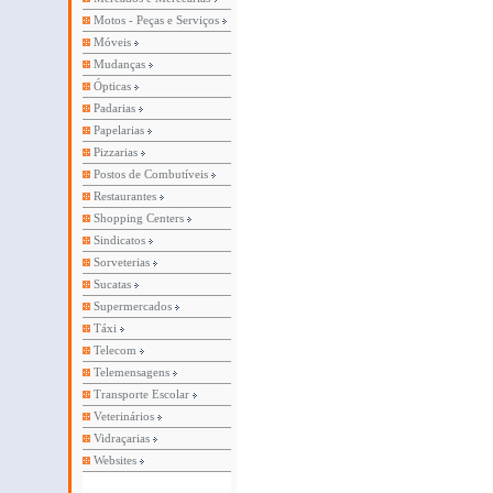
Motos - Peças e Serviços
Móveis
Mudanças
Ópticas
Padarias
Papelarias
Pizzarias
Postos de Combutíveis
Restaurantes
Shopping Centers
Sindicatos
Sorveterias
Sucatas
Supermercados
Táxi
Telecom
Telemensagens
Transporte Escolar
Veterinários
Vidraçarias
Websites