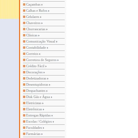
Caçambas
Calhas e Rufos
Celulares
Chaveiros
Churrascarias
Clínicas
Comunicação Visual
Contabilidade
Correios
Corretora de Seguros
Crédito Fácil
Decorações
Dedetizadoras
Desentupidoras
Despachantes
Disk Gás e Água
Eletricistas
Eletrônicas
Entregas Rápidas
Escolas / Colégios
Faculdades
Farmácias