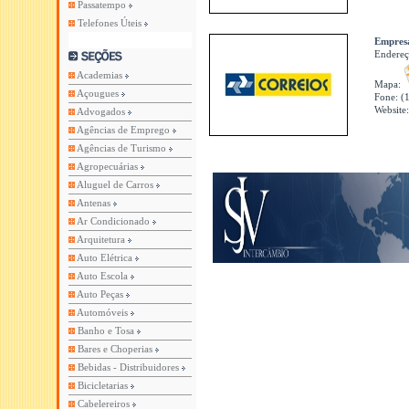
Passatempo
Telefones Úteis
Empresa
Endere
Academias
Mapa:
Açougues
Fone: (
Website
Advogados
Agências de Emprego
Agências de Turismo
Agropecuárias
Aluguel de Carros
Antenas
Ar Condicionado
Arquitetura
Auto Elétrica
Auto Escola
Auto Peças
Automóveis
Banho e Tosa
Bares e Choperias
Bebidas - Distribuidores
Bicicletarias
Cabelereiros