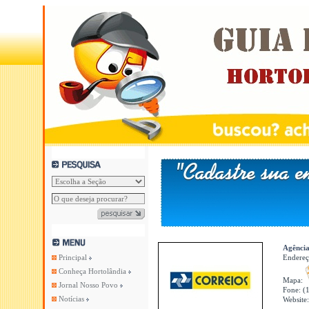
Agência
Principal
Endere
Conheça Hortolândia
Mapa:
Jornal Nosso Povo
Fone: (
Notícias
Website