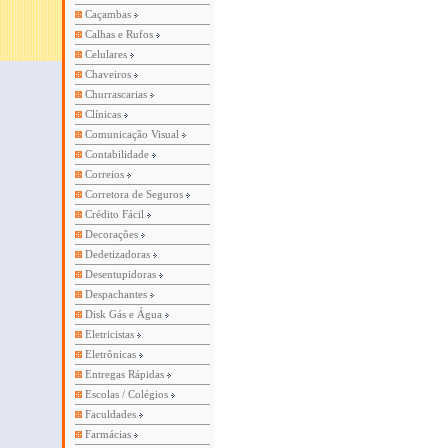
Caçambas
Calhas e Rufos
Celulares
Chaveiros
Churrascarias
Clínicas
Comunicação Visual
Contabilidade
Correios
Corretora de Seguros
Crédito Fácil
Decorações
Dedetizadoras
Desentupidoras
Despachantes
Disk Gás e Água
Eletricistas
Eletrônicas
Entregas Rápidas
Escolas / Colégios
Faculdades
Farmácias