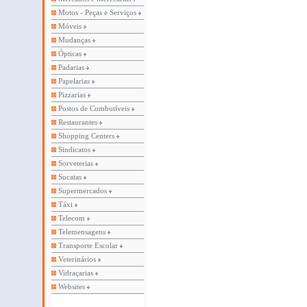
Motos - Peças e Serviços
Móveis
Mudanças
Ópticas
Padarias
Papelarias
Pizzarias
Postos de Combutíveis
Restaurantes
Shopping Centers
Sindicatos
Sorveterias
Sucatas
Supermercados
Táxi
Telecom
Telemensagens
Transporte Escolar
Veterinários
Vidraçarias
Websites