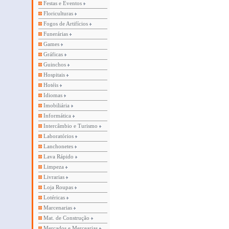
Festas e Eventos
Floriculturas
Fogos de Artifícios
Funerárias
Games
Gráficas
Guinchos
Hospitais
Hotéis
Idiomas
Imobiliária
Informática
Intercâmbio e Turismo
Laboratórios
Lanchonetes
Lava Rápido
Limpeza
Livrarias
Loja Roupas
Lotéricas
Marcenarias
Mat. de Construção
Mercados e Mercearias