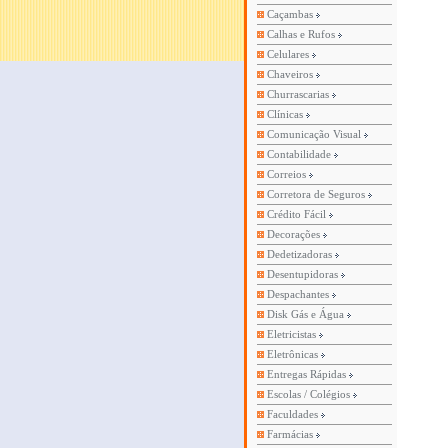
Caçambas
Calhas e Rufos
Celulares
Chaveiros
Churrascarias
Clínicas
Comunicação Visual
Contabilidade
Correios
Corretora de Seguros
Crédito Fácil
Decorações
Dedetizadoras
Desentupidoras
Despachantes
Disk Gás e Água
Eletricistas
Eletrônicas
Entregas Rápidas
Escolas / Colégios
Faculdades
Farmácias