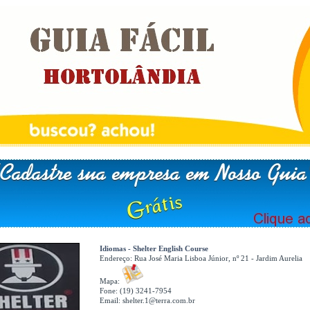
Idiomas - Shelter English Course
Endereço:
Rua José Maria Lisboa Júnior, nº 21 - Jardim Aurelia
Mapa:
Fone: (19) 3241-7954
Email:
shelter.1@terra.com.br