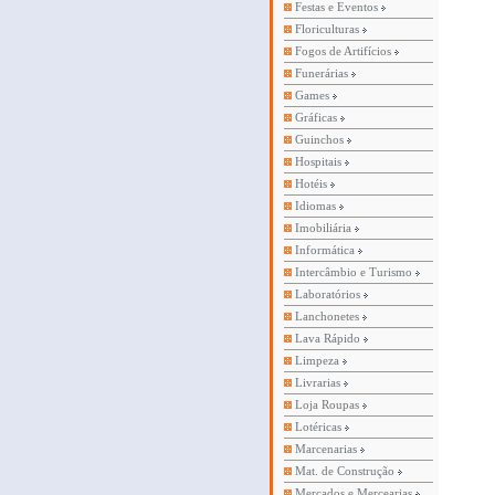
Festas e Eventos
Floriculturas
Fogos de Artifícios
Funerárias
Games
Gráficas
Guinchos
Hospitais
Hotéis
Idiomas
Imobiliária
Informática
Intercâmbio e Turismo
Laboratórios
Lanchonetes
Lava Rápido
Limpeza
Livrarias
Loja Roupas
Lotéricas
Marcenarias
Mat. de Construção
Mercados e Mercearias