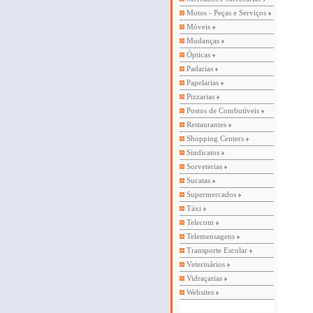
Motos - Peças e Serviços
Móveis
Mudanças
Ópticas
Padarias
Papelarias
Pizzarias
Postos de Combutíveis
Restaurantes
Shopping Centers
Sindicatos
Sorveterias
Sucatas
Supermercados
Táxi
Telecom
Telemensagens
Transporte Escolar
Veterinários
Vidraçarias
Websites