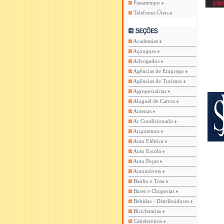
Passatempo
Telefones Úteis
Academias
Açougues
Advogados
Agências de Emprego
Agências de Turismo
Agropecuárias
Aluguel de Carros
Antenas
Ar Condicionado
Arquitetura
Auto Elétrica
Auto Escola
Auto Peças
Automóveis
Banho e Tosa
Bares e Choperias
Bebidas - Distribuidores
Bicicletarias
Cabelereiros