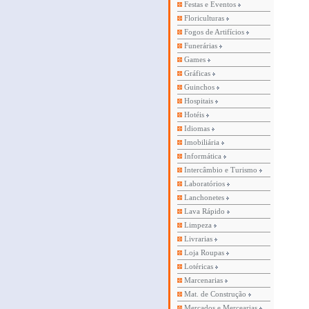
Festas e Eventos
Floriculturas
Fogos de Artifícios
Funerárias
Games
Gráficas
Guinchos
Hospitais
Hotéis
Idiomas
Imobiliária
Informática
Intercâmbio e Turismo
Laboratórios
Lanchonetes
Lava Rápido
Limpeza
Livrarias
Loja Roupas
Lotéricas
Marcenarias
Mat. de Construção
Mercados e Mercearias