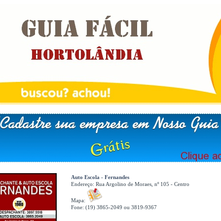
Auto Escola - Fernandes
Endereço:
Rua Argolino de Moraes, nº 105 - Centro
Mapa:
Fone: (19) 3865-2049 ou 3819-9367