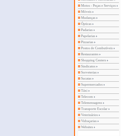
Motos - Peças e Serviços
Móveis
Mudanças
Ópticas
Padarias
Papelarias
Pizzarias
Postos de Combutíveis
Restaurantes
Shopping Centers
Sindicatos
Sorveterias
Sucatas
Supermercados
Táxi
Telecom
Telemensagens
Transporte Escolar
Veterinários
Vidraçarias
Websites