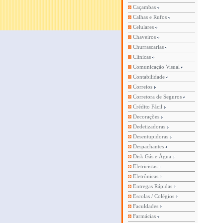
Caçambas
Calhas e Rufos
Celulares
Chaveiros
Churrascarias
Clínicas
Comunicação Visual
Contabilidade
Correios
Corretora de Seguros
Crédito Fácil
Decorações
Dedetizadoras
Desentupidoras
Despachantes
Disk Gás e Água
Eletricistas
Eletrônicas
Entregas Rápidas
Escolas / Colégios
Faculdades
Farmácias