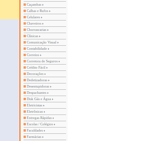
Caçambas
Calhas e Rufos
Celulares
Chaveiros
Churrascarias
Clínicas
Comunicação Visual
Contabilidade
Correios
Corretora de Seguros
Crédito Fácil
Decorações
Dedetizadoras
Desentupidoras
Despachantes
Disk Gás e Água
Eletricistas
Eletrônicas
Entregas Rápidas
Escolas / Colégios
Faculdades
Farmácias