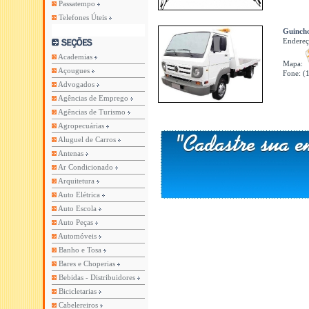
Passatempo
Telefones Úteis
Guinch
Endere
Academias
Mapa:
Açougues
Fone: (
Advogados
Agências de Emprego
Agências de Turismo
Agropecuárias
Aluguel de Carros
Antenas
Ar Condicionado
Arquitetura
Auto Elétrica
Auto Escola
Auto Peças
Automóveis
Banho e Tosa
Bares e Choperias
Bebidas - Distribuidores
Bicicletarias
Cabelereiros