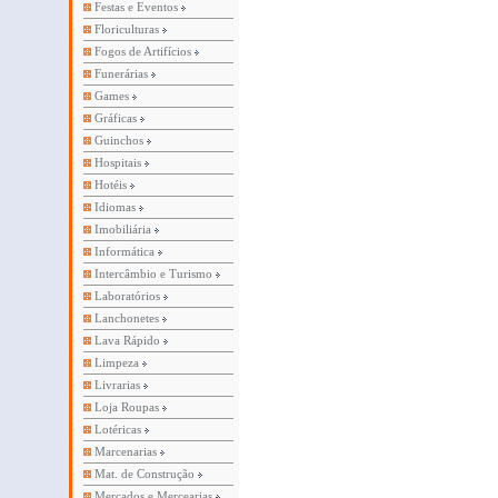
Festas e Eventos
Floriculturas
Fogos de Artifícios
Funerárias
Games
Gráficas
Guinchos
Hospitais
Hotéis
Idiomas
Imobiliária
Informática
Intercâmbio e Turismo
Laboratórios
Lanchonetes
Lava Rápido
Limpeza
Livrarias
Loja Roupas
Lotéricas
Marcenarias
Mat. de Construção
Mercados e Mercearias