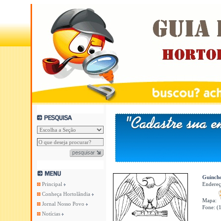
Guincho
Principal
Endere
Conheça Hortolândia
Mapa:
Jornal Nosso Povo
Fone: (
Notícias