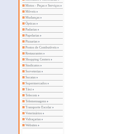
Motos - Peças e Serviços
Móveis
Mudanças
Ópticas
Padarias
Papelarias
Pizzarias
Postos de Combutíveis
Restaurantes
Shopping Centers
Sindicatos
Sorveterias
Sucatas
Supermercados
Táxi
Telecom
Telemensagens
Transporte Escolar
Veterinários
Vidraçarias
Websites