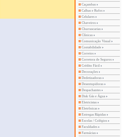
Caçambas
Calhas e Rufos
Celulares
Chaveiros
Churrascarias
Clínicas
Comunicação Visual
Contabilidade
Correios
Corretora de Seguros
Crédito Fácil
Decorações
Dedetizadoras
Desentupidoras
Despachantes
Disk Gás e Água
Eletricistas
Eletrônicas
Entregas Rápidas
Escolas / Colégios
Faculdades
Farmácias