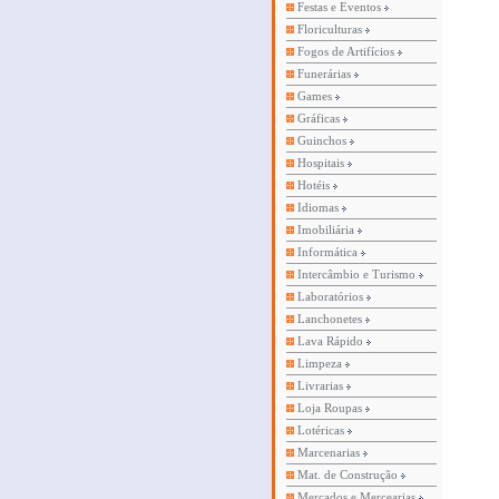
Festas e Eventos
Floriculturas
Fogos de Artifícios
Funerárias
Games
Gráficas
Guinchos
Hospitais
Hotéis
Idiomas
Imobiliária
Informática
Intercâmbio e Turismo
Laboratórios
Lanchonetes
Lava Rápido
Limpeza
Livrarias
Loja Roupas
Lotéricas
Marcenarias
Mat. de Construção
Mercados e Mercearias