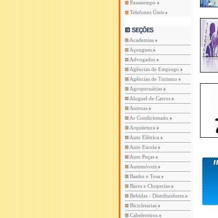
Passatempo
Telefones Úteis
Academias
Açougues
Advogados
Agências de Emprego
Agências de Turismo
Agropecuárias
Aluguel de Carros
Antenas
Ar Condicionado
Arquitetura
Auto Elétrica
Auto Escola
Auto Peças
Automóveis
Banho e Tosa
Bares e Choperias
Bebidas - Distribuidores
Bicicletarias
Cabelereiros