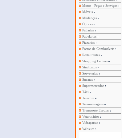
Motos - Peças e Serviços
Móveis
Mudanças
Ópticas
Padarias
Papelarias
Pizzarias
Postos de Combutíveis
Restaurantes
Shopping Centers
Sindicatos
Sorveterias
Sucatas
Supermercados
Táxi
Telecom
Telemensagens
Transporte Escolar
Veterinários
Vidraçarias
Websites