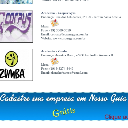
Website:
www.circuitomulher.com.br
Academia - Corpus Gym
Endereço:
Rua dos Estudantes, nº 190 - Jardim Santa Amélia
Mapa:
Fone: (19) 3809-3559
Email:
contato@corpusgym.com.br
Website:
www.corpusgym.com.br
Academia - Zumba
Endereço:
Avenida Brasil, nº 630A - Jardim Amanda II
Mapa:
Fone: (19) 9 8274-8449
Email:
elieneherbarros@gmail.com