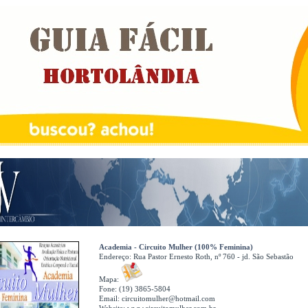
Academia - Circuito Mulher (100% Feminina)
Endereço:
Rua Pastor Ernesto Roth, nº 760 - jd. São Sebastão
Mapa:
Fone: (19) 3865-5804
Email:
circuitomulher@hotmail.com